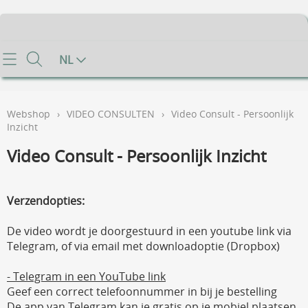
Home
NL
Info
Webshop
›
VIDEO CONSULTEN
›
Video Consult - Persoonlijk
Contact
Inzicht
Video Consult - Persoonlijk Inzicht
Mijn account
Gastenboek
Verzendopties:
Voorwaarden
De video wordt je doorgestuurd in een youtube link via
Telegram, of via email met downloadoptie (Dropbox)
FAQ
- Telegram in een YouTube link
Geef een correct telefoonnummer in bij je bestelling
De app van Telegram kan je gratis op je mobiel plaatsen