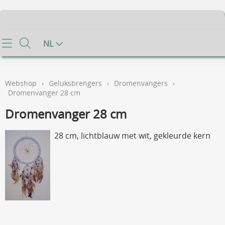
Home
NL
Info
Webshop
›
Geluksbrengers
›
Dromenvangers
›
Contact
Dromenvanger 28 cm
Dromenvanger 28 cm
Mijn account
28 cm, lichtblauw met wit, gekleurde kern
Gastenboek
Voorwaarden
FAQ