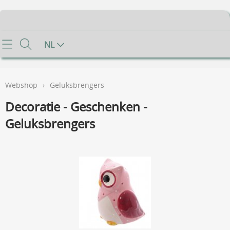
Home
NL
Info
Webshop
›
Geluksbrengers
Contact
Decoratie - Geschenken -
Mijn account
Geluksbrengers
Gastenboek
Voorwaarden
FAQ