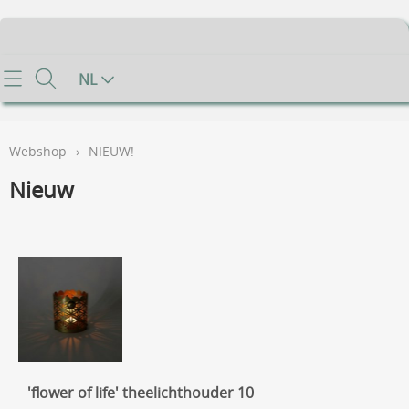
Home
NL
Info
Webshop
›
NIEUW!
Contact
Nieuw
Mijn account
Gastenboek
Voorwaarden
FAQ
'flower of life' theelichthouder 10