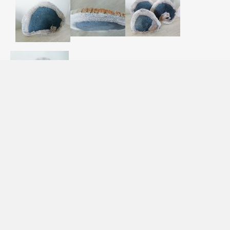
Palmroot schijf 950 gram
€ 137,00
Voorraad: 1