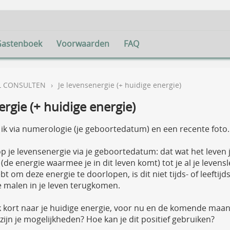
Gastenboek
Voorwaarden
FAQ
L CONSULTEN
›
Je levensenergie (+ huidige energie)
ergie (+ huidige energie)
ik via numerologie (je geboortedatum) en een recente foto.
op je levensenergie via je geboortedatum: dat wat het leven j
(de energie waarmee je in dit leven komt) tot je al je leve
t om deze energie te doorlopen, is dit niet tijds- of leef
 malen in je leven terugkomen.
ik kort naar je huidige energie, voor nu en de komende maa
 zijn je mogelijkheden? Hoe kan je dit positief gebruiken?