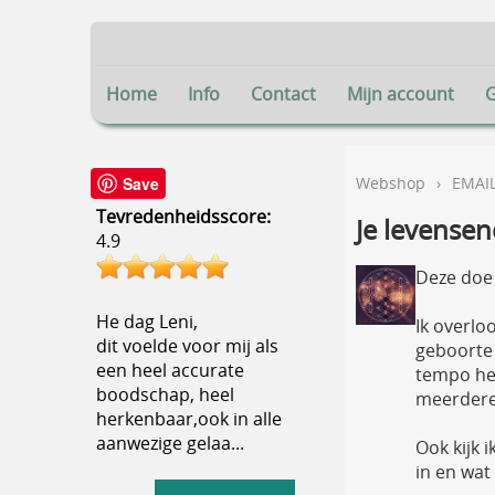
Home
Info
Contact
Mijn account
Save
Webshop
›
EMAI
Tevredenheidsscore:
Je levensen
4.9
Deze doe 
He dag Leni,
Ik overlo
dit voelde voor mij als
geboorte 
een heel accurate
tempo heb
boodschap, heel
meerdere
herkenbaar,ook in alle
aanwezige gelaa...
Ook kijk 
in en wat