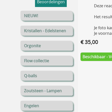
Beoordelingen
Deze read
NIEUW!
Het resul
Je foto k
Kristallen - Edelstenen
Je voorna
€ 35,00
Orgonite
Beschikbaar - V
Flow collectie
Q-balls
Zoutsteen - Lampen
Engelen