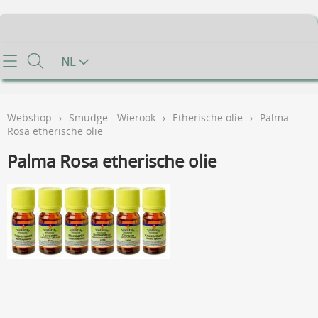
Home
NL
Info
Webshop
›
Smudge - Wierook
›
Etherische olie
›
Palma
Contact
Rosa etherische olie
Palma Rosa etherische olie
Mijn account
Gastenboek
Voorwaarden
FAQ