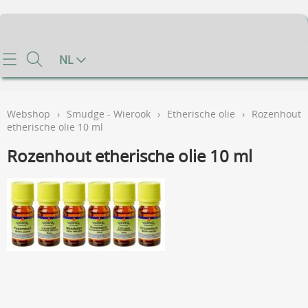
Home
NL
Info
Webshop
›
Smudge - Wierook
›
Etherische olie
›
Rozenhout
Contact
etherische olie 10 ml
Rozenhout etherische olie 10 ml
Mijn account
Gastenboek
Voorwaarden
FAQ