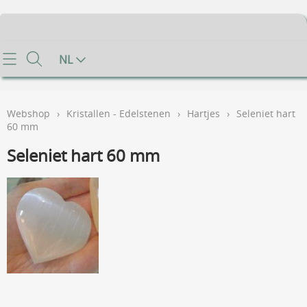
Home
NL
Info
Webshop
›
Kristallen - Edelstenen
›
Hartjes
›
Seleniet hart
Contact
60 mm
Seleniet hart 60 mm
Mijn account
Gastenboek
Voorwaarden
FAQ