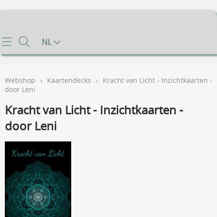
Home
NL
Info
Webshop
›
Kaartendecks
›
Kracht van Licht - Inzichtkaarten -
Contact
door Leni
Kracht van Licht - Inzichtkaarten -
Mijn account
door Leni
Gastenboek
Voorwaarden
FAQ