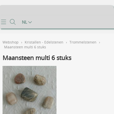
Home
NL
Info
Webshop
›
Kristallen - Edelstenen
›
Trommelstenen
›
Contact
Maansteen multi 6 stuks
Maansteen multi 6 stuks
Mijn account
Gastenboek
Voorwaarden
FAQ