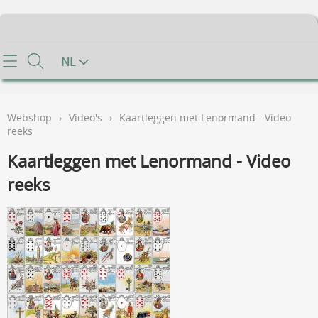
Home
NL
Info
Webshop
›
Video's
›
Kaartleggen met Lenormand - Video
Contact
reeks
Kaartleggen met Lenormand - Video
Mijn account
reeks
Gastenboek
Voorwaarden
FAQ