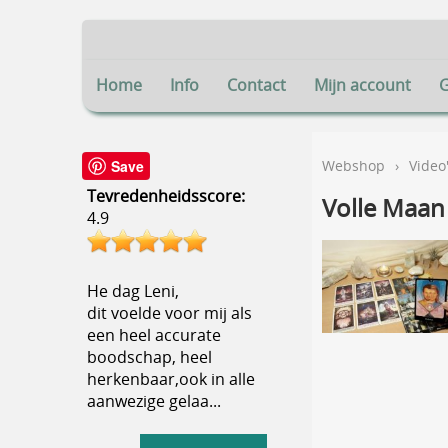
Home
Info
Contact
Mijn account
Save
Webshop
›
Video
Tevredenheidsscore:
Volle Maan 
4.9
He dag Leni,
dit voelde voor mij als
een heel accurate
boodschap, heel
herkenbaar,ook in alle
aanwezige gelaa...