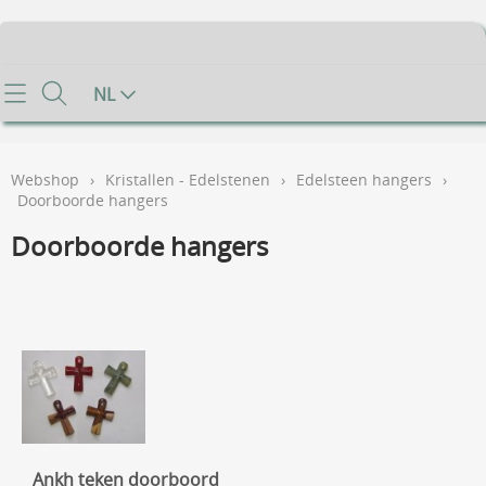
Home
NL
Info
Webshop
›
Kristallen - Edelstenen
›
Edelsteen hangers
›
Contact
Doorboorde hangers
Doorboorde hangers
Mijn account
Gastenboek
Voorwaarden
FAQ
Ankh teken doorboord