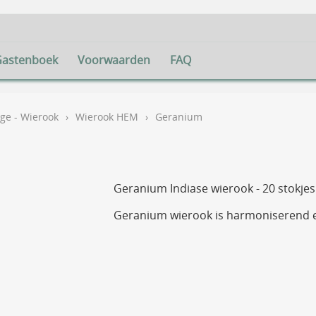
Gastenboek
Voorwaarden
FAQ
e - Wierook
›
Wierook HEM
›
Geranium
Geranium Indiase wierook - 20 stokjes
Geranium wierook is harmoniserend e