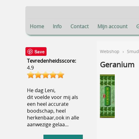
Home
Info
Contact
Mijn account
Save
Webshop
›
Smudg
Tevredenheidsscore:
Geranium
4.9
He dag Leni,
dit voelde voor mij als
een heel accurate
boodschap, heel
herkenbaar,ook in alle
aanwezige gelaa...