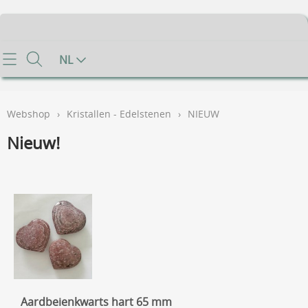
Home
NL
Info
Webshop
›
Kristallen - Edelstenen
›
NIEUW
Contact
Nieuw!
Mijn account
Gastenboek
Voorwaarden
FAQ
Aardbeienkwarts hart 65 mm